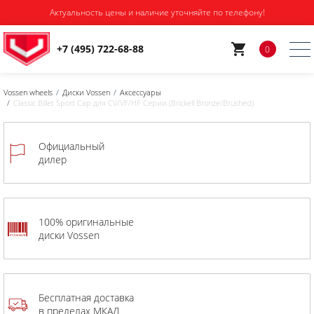
Актуальность цены и наличие уточняйте по телефону!
+7 (495) 722-68-88
0
Vossen wheels
Диски Vossen
Аксессуары
Classic Billet Sport Cap для CV/VF/HF Серии (Brickell Bronze/Brushed)
Официальный
дилер
100% оригинальные
диски Vossen
Бесплатная доставка
в пределах МКАД