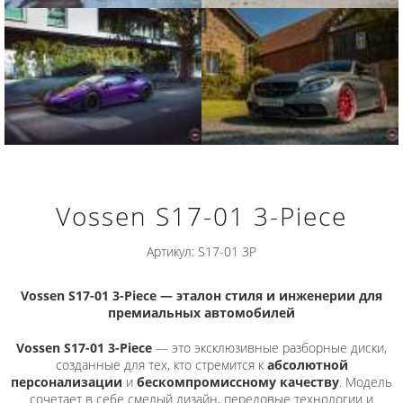
Vossen S17-01 3-Piece
Артикул: S17-01 3P
Vossen S17-01 3-Piece — эталон стиля и инженерии для
премиальных автомобилей
Vossen S17-01 3-Piece
— это эксклюзивные разборные диски,
созданные для тех, кто стремится к
абсолютной
персонализации
и
бескомпромиссному качеству
. Модель
сочетает в себе смелый дизайн, передовые технологии и