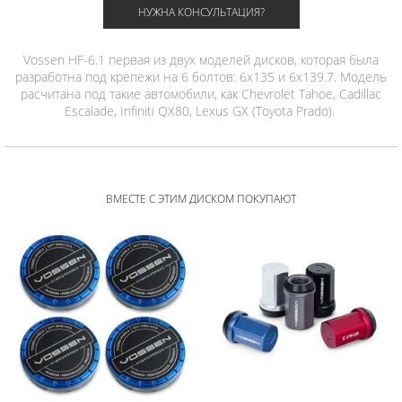
НУЖНА КОНСУЛЬТАЦИЯ?
Vossen HF-6.1 первая из двух моделей дисков, которая была
разработна под крепежи на 6 болтов: 6x135 и 6x139.7. Модель
расчитана под такие автомобили, как Chevrolet Tahoe, Cadillac
Escalade, Infiniti QX80, Lexus GX (Toyota Prado).
ВМЕСТЕ С ЭТИМ ДИСКОМ ПОКУПАЮТ